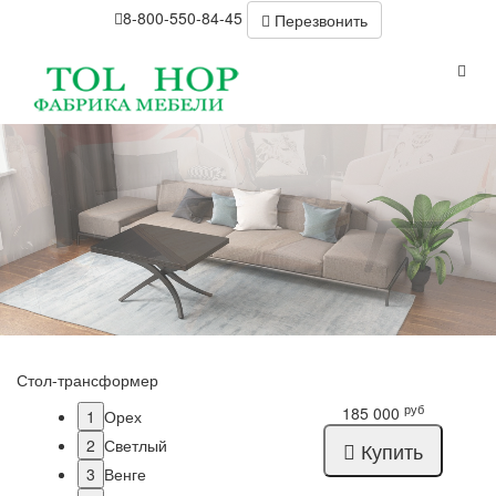
8-800-550-84-45
Перезвонить
Стол-трансформер
руб
185 000
1
Орех
2
Светлый
Купить
3
Венге